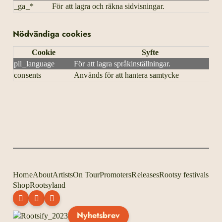
_ga_*
För att lagra och räkna sidvisningar.
Nödvändiga cookies
Cookie
Syfte
pll_language
För att lagra språkinställningar.
consents
Används för att hantera samtycke
Home
About
Artists
On Tour
Promoters
Releases
Rootsy festivals
Shop
Rootsyland
Nyhetsbrev