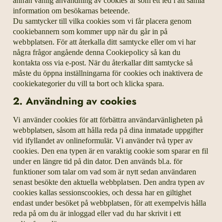
annan vanlig användning av cookies är som ett led i att samla
information om besökarnas beteende.
Du samtycker till vilka cookies som vi får placera genom
cookiebannern som kommer upp när du går in på
webbplatsen. För att återkalla ditt samtycke eller om vi har
några frågor angående denna Cookiepolicy så kan du
kontakta oss via e-post. När du återkallar ditt samtycke så
måste du öppna inställningarna för cookies och inaktivera de
cookiekategorier du vill ta bort och klicka spara.
2. Användning av cookies
Vi använder cookies för att förbättra användarvänligheten på
webbplatsen, såsom att hålla reda på dina inmatade uppgifter
vid ifyllandet av onlineformulär. Vi använder två typer av
cookies. Den ena typen är en varaktig cookie som sparar en fil
under en längre tid på din dator. Den används bl.a. för
funktioner som talar om vad som är nytt sedan användaren
senast besökte den aktuella webbplatsen. Den andra typen av
cookies kallas sessionscookies, och dessa har en giltighet
endast under besöket på webbplatsen, för att exempelvis hålla
reda på om du är inloggad eller vad du har skrivit i ett