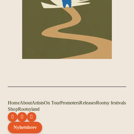
Home
About
Artists
On Tour
Promoters
Releases
Rootsy festivals
Shop
Rootsyland
Nyhetsbrev