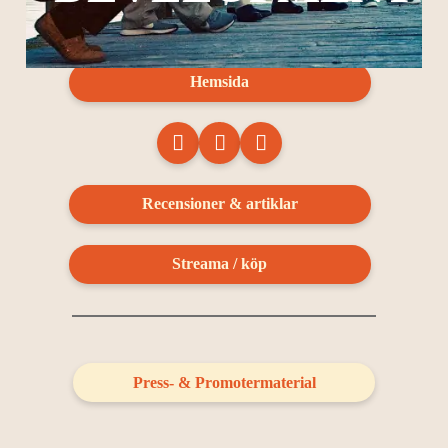
Hemsida
Recensioner & artiklar
Streama / köp
Press- & Promotermaterial