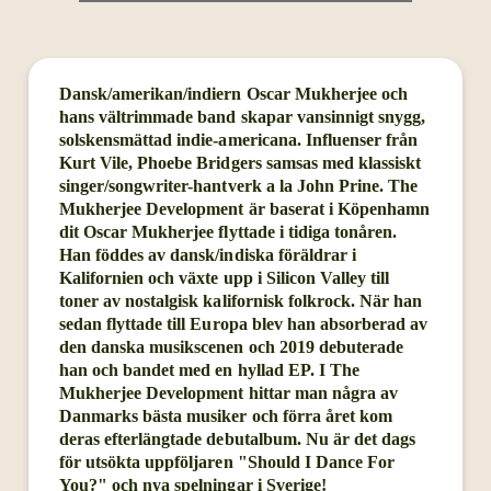
Dansk/amerikan/indiern Oscar Mukherjee och
hans vältrimmade band skapar vansinnigt snygg,
solskensmättad indie-americana. Influenser från
Kurt Vile, Phoebe Bridgers samsas med klassiskt
singer/songwriter-hantverk a la John Prine. The
Mukherjee Development är baserat i Köpenhamn
dit Oscar Mukherjee flyttade i tidiga tonåren.
Han föddes av dansk/indiska föräldrar i
Kalifornien och växte upp i Silicon Valley till
toner av nostalgisk kalifornisk folkrock. När han
sedan flyttade till Europa blev han absorberad av
den danska musikscenen och 2019 debuterade
han och bandet med en hyllad EP. I The
Mukherjee Development hittar man några av
Danmarks bästa musiker och förra året kom
deras efterlängtade debutalbum. Nu är det dags
för utsökta uppföljaren "Should I Dance For
You?" och nya spelningar i Sverige!