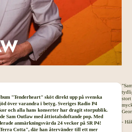
AW
"Sam
tydl
lbum "Tenderheart" sköt direkt upp på svenska
stor
jöd över varandra i betyg. Sveriges Radio P4
myck
ckor och alla hans konserter har dragit storpublik.
Geor
ade Sam Outlaw med åttiotalsdoftande pop. Med
- Hå
nderade anmärkningsvärda 24 veckor på SR P4!
erra Cotta", där han återvänder till ett mer