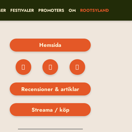
SER
FESTIVALER
PROMOTERS
OM
ROOTSYLAND
Hemsida
Recensioner & artiklar
Streama / köp