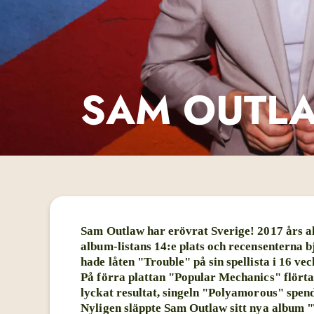
SAM OUTL
Sam Outlaw har erövrat Sverige! 2017 års a
album-listans 14:e plats och recensenterna b
hade låten "Trouble" på sin spellista i 16 ve
På förra plattan "Popular Mechanics" flört
lyckat resultat, singeln "Polyamorous" spe
Nyligen släppte Sam Outlaw sitt nya album "T