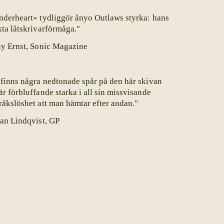
nderheart« tydliggör ånyo Outlaws styrka: hans
kta låtskrivarförmåga."
ny Ernst, Sonic Magazine
 finns några nedtonade spår på den här skivan
är förbluffande starka i all sin missvisande
råkslöshet att man hämtar efter andan."
han Lindqvist, GP