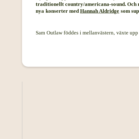
traditionellt country/americana-sound. Och 
nya konserter med
Hannah Aldridge
som sup
Sam Outlaw föddes i mellanvästern, växte upp 
"Outlaw" är hans mammas efternamn som ogift
I 20-årsåldern jobbade Sam med reklam och låt
småningom började han även spela på lokala ba
hos publiken. 2015 lämnade Sam reklambransche
Justin Townes Earle.
Senare samma år gav Outlaw ut sitt debutalb
Joachim Cooder and featuring Gabe Witcher (
and Taylor Goldsmith (Dawes). "Angeleno" bl
americana-klassiker.
2017 kom uppföljaren "Tenderheart" som gick r
Ett år senare flyttade Sam och hans familj till 
framträdande på Grand Ole Opry. 2021 överas