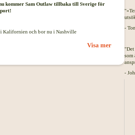
nu kommer Sam Outlaw tillbaka till Sverige för
"»Te
port!
utsö
- To
i Kalifornien och bor nu i Nashville
.
Visa mer
"Det
skriveriet var länge bara en hoppy. Men så
som 
rer i Los Angels och märkte att låtarna gick hem
ansp
n efter att han fått ett erbjudande att turnera med
- Jo
um "Angeleno," producerat av Ry Cooder och
Punch Brothers), Bo Koster (My Morning Jacket),
ev en omedelbar succé och räknas idag som en
akt in på den svenska topplistan.
Nashville och strax därefter gjorde Sam sitt första
kade han med sitt pop-album "Popular Mechanics"