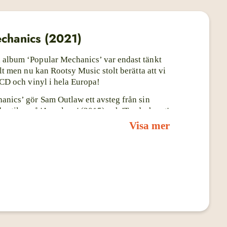
chanics (2021)
 album ‘Popular Mechanics’ var endast tänkt
alt men nu kan Rootsy Music stolt berätta att vi
 CD och vinyl i hela Europa!
anics’ gör Sam Outlaw ett avsteg från sin
e stilen på 'Angeleno' (2015) och 'Tenderheart'
et närmar han sig sina hjältar från 80-talet,
Visa mer
Cyndi Lauper och Tom Petty.
k på de tidigare plattorna var i grund och
tchy poplåtar klädda i countryskrud. På
s’ fortsätter han göra starka, catchy poplåtar,
t annat.
he music I’ve made really only shows one side
put my whole heart on the line with 'Popular
r Outlaw. «I hope listeners will approach this