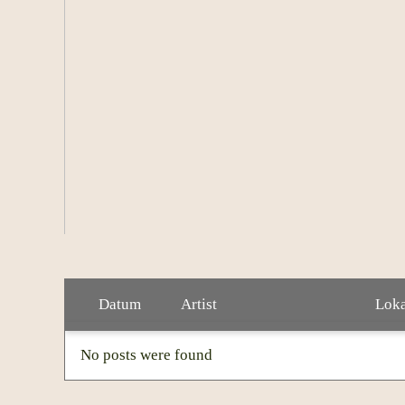
med radiohiten "Polyamorous"
Sam Outlaw har turnerat flitigt, inte minst i S
Datum
Artist
Lok
No posts were found