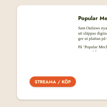
Popular Me
Sam Outlaws nya
att släppas digit
ger ut plattan på
På ‘Popular Mech
country-klingand
(2017) och i ställ
Kenny Loggins, 
Sam Outlaws musi
botten starka, ca
STREAMA / KÖP
‘Popular Mechanic
men soundet är et
“Up until now, t
of myself, but I 
Mechanics,'» säge