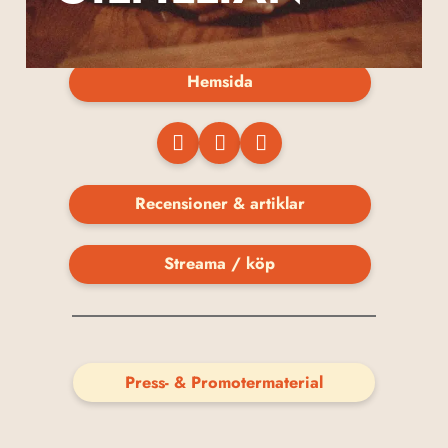
Hemsida
Recensioner & artiklar
Streama / köp
Press- & Promotermaterial