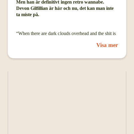
Men han är definitivt ingen retro wannabe.
Devon Gilfillian är här och nu, det kan man inte
ta miste på.
“When there are dark clouds overhead and the shit is
hitting the fan, you’ve still gotta find joy somehow,”
Visa mer
the rising singer, songwriter and multi-instrumentalist,
Devon Gilfillian said, with a smile. As the pain of the
pandemic persisted and the United States’ political
chasm widened, Gilfillian relied on a few simple
resources: the music of Marvin Gaye, new love,
therapy, and his beloved cats, Barry White and
Felicia. The result of that warmhearted self-care is the
aptly titled Love You Anyway (Fantasy Records), an
album spanning soul, hip-hop, R&B, and rock all
under the banner of Black joy. “I wanted to share my
story and pour a whole lot of love into the gap that’s
grown between people in our country,” Gilfillian
says.
Potent, seductive, and raw, Love You Anyway is an